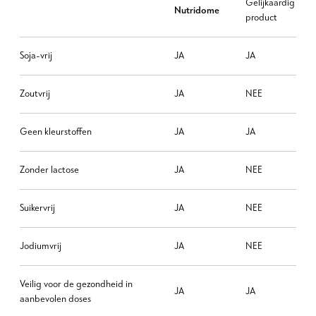
Gelijkaardig
Nutridome
product
Soja-vrij
JA
JA
Zoutvrij
JA
NEE
Geen kleurstoffen
JA
JA
Zonder lactose
JA
NEE
Suikervrij
JA
NEE
Jodiumvrij
JA
NEE
Veilig voor de gezondheid in
JA
JA
aanbevolen doses