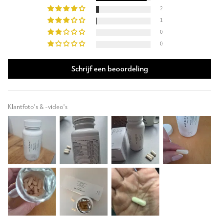
2
1
0
0
Schrijf een beoordeling
Klantfoto's & -video's