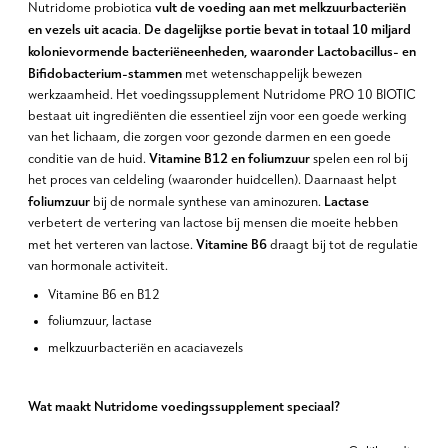
vult de voeding aan met melkzuurbacteriën
Nutridome probiotica
en vezels uit acacia
De dagelijkse portie bevat in totaal 10 miljard
.
kolonievormende bacteriëneenheden, waaronder Lactobacillus- en
Bifidobacterium-stammen
met wetenschappelijk bewezen
werkzaamheid. Het voedingssupplement Nutridome PRO 10 BIOTIC
bestaat uit ingrediënten die essentieel zijn voor een goede werking
van het lichaam, die zorgen voor gezonde darmen en een goede
Vitamine B12 en foliumzuur
conditie van de huid.
spelen een rol bij
het proces van celdeling (waaronder huidcellen). Daarnaast helpt
foliumzuur
Lactase
bij de normale synthese van aminozuren.
verbetert de vertering van lactose bij mensen die moeite hebben
Vitamine B6
met het verteren van lactose.
draagt bij tot de regulatie
van hormonale activiteit.
Vitamine B6 en B12
foliumzuur, lactase
melkzuurbacteriën en acaciavezels
Wat maakt Nutridome voedingssupplement speciaal?