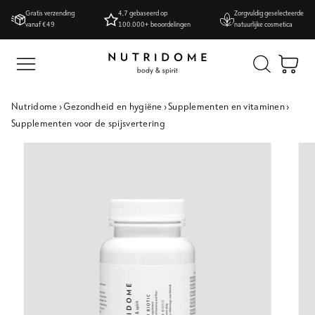
Ga
Gratis verzending
4,7 gebaseerd op
Zorgvuldig geselecteerde
naar
vanaf €49
100.000+ beoordelingen
natuurlijke cosmetica
inhoud
Wi
Nutridome
›
Gezondheid en hygiëne
›
Supplementen en vitaminen
›
Supplementen voor de spijsvertering