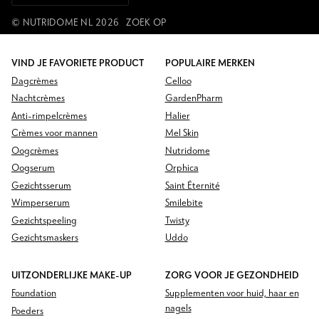
©
NUTRIDOME NL
2026
ZOEK OP
VIND JE FAVORIETE PRODUCT
POPULAIRE MERKEN
Dagcrèmes
Celloo
Nachtcrèmes
GardenPharm
Anti-rimpelcrèmes
Halier
Crèmes voor mannen
Mel Skin
Oogcrèmes
Nutridome
Oogserum
Orphica
Gezichtsserum
Saint Éternité
Wimperserum
Smilebite
Gezichtspeeling
Twisty
Gezichtsmaskers
Uddo
UITZONDERLIJKE MAKE-UP
ZORG VOOR JE GEZONDHEID
Foundation
Supplementen voor huid, haar en
nagels
Poeders